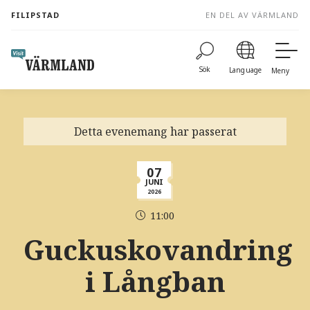
to
FILIPSTAD
EN DEL AV VÄRMLAND
content
Sök
Language
Meny
Detta evenemang har passerat
07
JUNI
2026
11:00
Guckuskovandring
i Långban