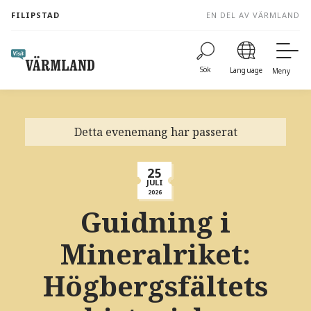
to
FILIPSTAD
EN DEL AV VÄRMLAND
content
Sök
Language
Meny
Detta evenemang har passerat
25
JULI
2026
Guidning i
Mineralriket:
Högbergsfältets