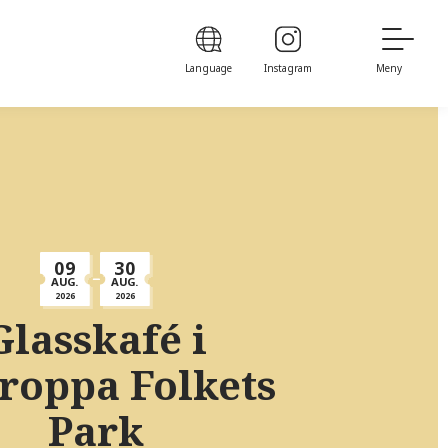
Language
Instagram
Meny
09
30
AUG.
AUG.
2026
2026
Glasskafé i
roppa Folkets
Park