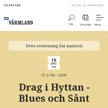
to
FILIPSTAD
EN DEL AV VÄRMLAND
content
Sök
Language
Meny
Detta evenemang har passerat
10
JULI
2026
17:00 - 23:00
Drag i Hyttan -
Blues och Sånt