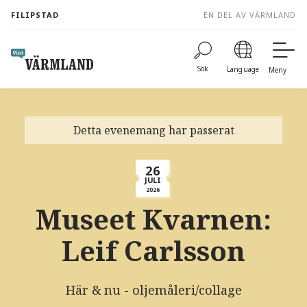
to
FILIPSTAD
EN DEL AV VÄRMLAND
content
Sök
Language
Meny
Detta evenemang har passerat
26
JULI
2026
Museet Kvarnen:
Leif Carlsson
Här & nu - oljemåleri/collage