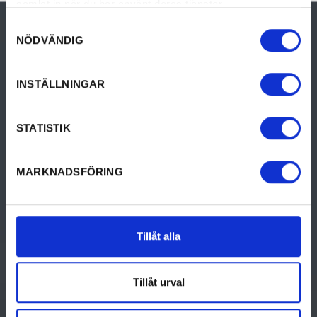
samlat in när du har använt deras tjänster.
Samtyckesval
NÖDVÄNDIG
INSTÄLLNINGAR
STATISTIK
Turistinformation Filipstad
MARKNADSFÖRING
Hantverksgatan 22, Filipstad (kommunhuset)
0590-613 54
turism@filipstad.se
Tillåt alla
GÖRA
UPPTÄCK VÄRMLAND
Tillåt urval
Aktiviteter
Upptäck Värmland