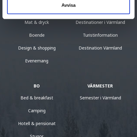
Avvisa
Kultur & historia
Resa hit
Mat & dryck
Destinationer i Värmland
Boende
Turistinformation
Design & shopping
Destination Värmland
Evenemang
BO
VÄRMESTER
Bed & breakfast
Semester i Värmland
Camping
Hotell & pensionat
Stugor