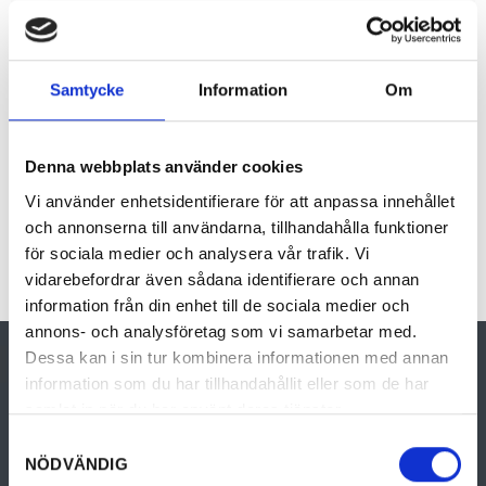
very beautiful belfry were built. From the
chapel you have the opportunity to reach
Högbergsfältets nature reserve and Tilas
Samtycke
Information
Om
Stoll.
Denna webbplats använder cookies
Vi använder enhetsidentifierare för att anpassa innehållet
och annonserna till användarna, tillhandahålla funktioner
för sociala medier och analysera vår trafik. Vi
vidarebefordrar även sådana identifierare och annan
information från din enhet till de sociala medier och
annons- och analysföretag som vi samarbetar med.
Dessa kan i sin tur kombinera informationen med annan
information som du har tillhandahållit eller som de har
samlat in när du har använt deras tjänster.
Samtyckesval
NÖDVÄNDIG