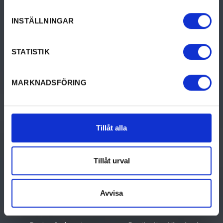
INSTÄLLNINGAR
Turistinformation Filipstad
STATISTIK
Hantverksgatan 22, Filipstad (kommunhuset)
0590-613 54
turism@filipstad.se
MARKNADSFÖRING
GÖRA
UPPTÄCK VÄRMLAND
Tillåt alla
Aktiviteter
Upptäck Värmland
Tillåt urval
Kultur & historia
Resa hit
Mat & dryck
Destinationer i Värmland
Avvisa
Boende
Turistinformation