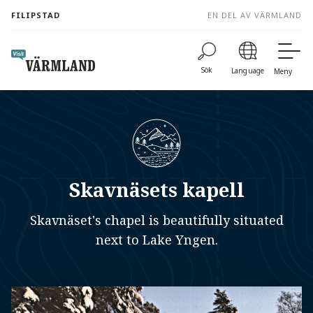
to
FILIPSTAD
EN DEL AV VÄRMLAND
content
Sök
Language
Meny
Skavnäsets kapell
Skavnäset's chapel is beautifully situated
next to Lake Yngen.