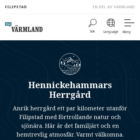
to
FILIPSTAD
EN DEL AV VÄRMLAND
content
Sök
Language
Meny
Hennickehammars
Herrgård
Anrik herrgård ett par kilometer utanför
Filipstad med förtrollande natur och
sjönära. Här är det familjärt och en
hemtrevlig atmosfär. Varmt välkomna.