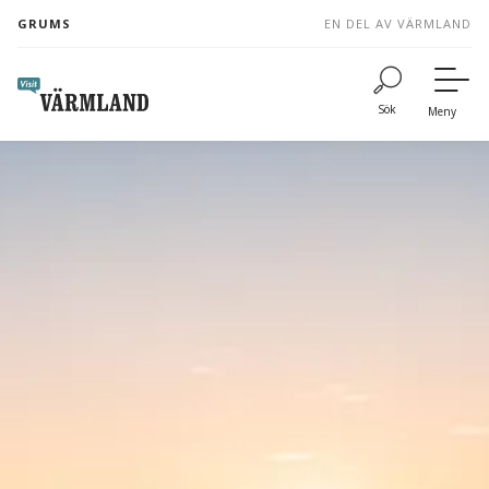
to
GRUMS
EN DEL AV VÄRMLAND
content
Sök
Meny