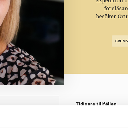
Expedition d
föreläsar
besöker Grum
GRUMS 
Tidigare tillfällen
och att efter 25 år till