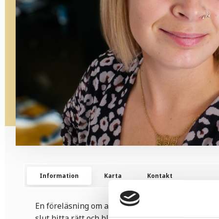
Information
Karta
Kontakt
En föreläsning om att fastna i psykiatrins karusell 
slut hitta rätt och bli färdigbehandlad.