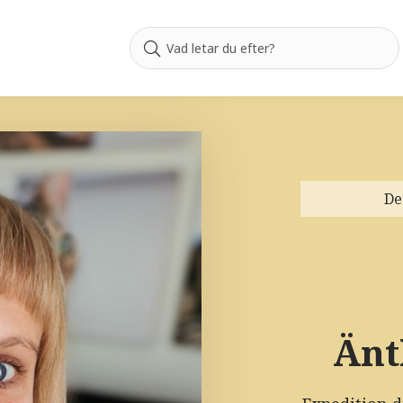
De
Änt