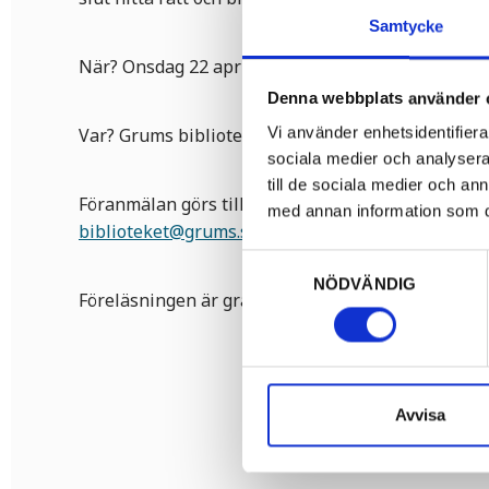
Samtycke
När? Onsdag 22 april klockan 18.00-19.30
Denna webbplats använder 
Vi använder enhetsidentifierar
Var? Grums bibliotek
sociala medier och analysera 
till de sociala medier och a
Föranmälan görs till Grums bibliotek. Ring 0555 4
med annan information som du 
biblioteket@grums.se
för att boka plats.
Samtyckesval
NÖDVÄNDIG
Föreläsningen är gratis. Varmt välkommen
Avvisa