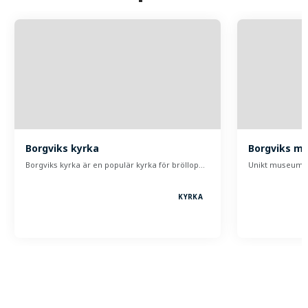
Borgviks kyrka
Borgviks m
Borgviks kyrka är en populär kyrka för bröllop…
Unikt museum i 
KYRKA