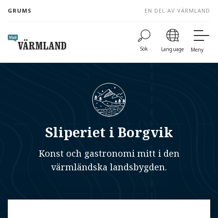
to
GRUMS
EN DEL AV VÄRMLAND
content
Sök
Language
Meny
Sliperiet i Borgvik
Konst och gastronomi mitt i den
värmländska landsbygden.