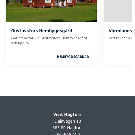
Gustavsfors Hembygdsgård
Värmlands 
Gör ett besök vid Gustavsfors Hembygdsgård
Mitt i skogen m
och upplev…
HEMBYGDSGÅRDAR
Visit Hagfors
Dalavägen 10
683 80 Hagfors
0563-187 50