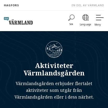
to
HAGFORS
EN DEL AV VÄRMLAND
content
Sök
Language
Meny
Aktiviteter
Värmlandsgården
Värmlandsgården erbjuder flertalet
aktiviteter som utgår från
Värmlandsgården eller i dess närhet.