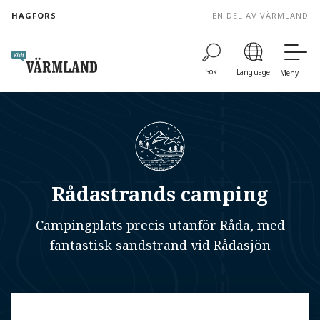
to
HAGFORS
EN DEL AV VÄRMLAND
content
Sök
Language
Meny
Rådastrands camping
Campingplats precis utanför Råda, med
fantastisk sandstrand vid Rådasjön