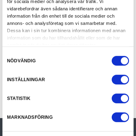
för sociala medier och analysera vår trafik. Vi
vidarebefordrar även sådana identifierare och annan
information från din enhet till de sociala medier och
annons- och analysföretag som vi samarbetar med.
Dessa kan i sin tur kombinera informationen med annan
information som du har tillhandahållit eller som de har
samlat in när du har använt deras tjänster.
Torfolk & Vänner gårdsbutik
Lakene Ost
Samtyckesval
Äkta gårdsbutik med KRAV-grönsaker, egen sylt,
Lakene Ostgård 
NÖDVÄNDIG
saft och…
ostar av…
GÅRDSBUTIK
INSTÄLLNINGAR
STATISTIK
MARKNADSFÖRING