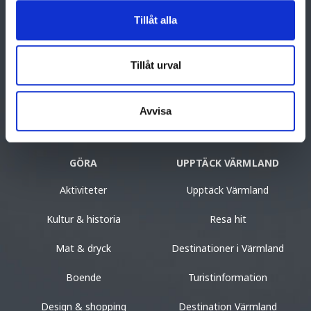
Visit Hagfors
Dalavägen 10
Tillåt alla
683 80 Hagfors
0563-187 50
turist@hagfors.se
Tillåt urval
facebook.com/VisitHagfors
Avvisa
GÖRA
UPPTÄCK VÄRMLAND
Aktiviteter
Upptäck Värmland
Kultur & historia
Resa hit
Mat & dryck
Destinationer i Värmland
Boende
Turistinformation
Design & shopping
Destination Värmland