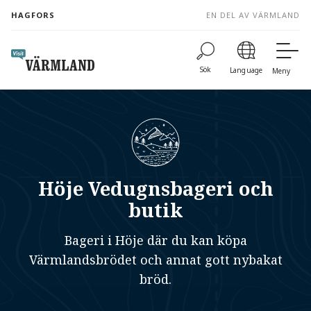
to
HAGFORS
EN DEL AV VÄRMLAND
content
Sök
Language
Meny
Höje Vedugnsbageri och
butik
Bageri i Höje där du kan köpa
Värmlandsbrödet och annat gott nybakat
bröd.