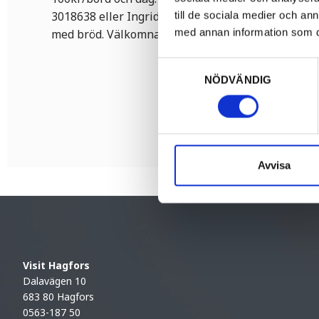
3018638 eller Ingrid 070-3276527. Servering finn
till de sociala medier och a
med annan information som du 
med bröd. Välkomna!
Samtyckesval
NÖDVÄNDIG
Avvisa
Visit Hagfors
Dalavägen 10
683 80 Hagfors
0563-187 50