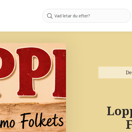
De
Lop