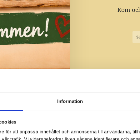
Kom och
S
Information
Tidigare tillfällen
cookies
 kl. 11.00-15.00
e för att anpassa innehållet och annonserna till användarna, tillh
bord via Sven 070-
vår trafik. Vi vidarebefordrar även sådana identifierare och anna