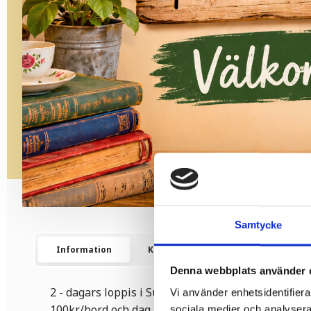
Samtycke
Information
Karta
Kontakt
Denna webbplats använder 
2 - dagars loppis i Sunnemo Folkets Hus 27-28 juni
Vi använder enhetsidentifierar
100kr/bord och dag. För båda dagarna 150kr. Boka 
sociala medier och analysera 