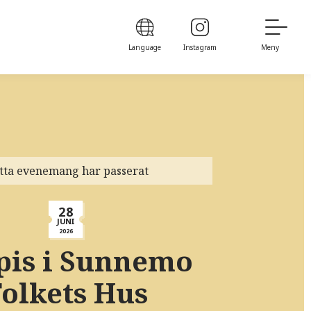
Language
Instagram
Meny
tta evenemang har passerat
28
JUNI
2026
pis i Sunnemo
Folkets Hus