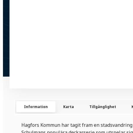
Information
Karta
Tillgänglighet
Hagfors Kommun har tagit fram en stadsvandring 
Schulmans populära deckarserie som utspelar sig