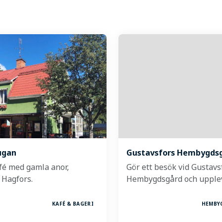
ugan
Gustavsfors Hembygds
afé med gamla anor,
Gör ett besök vid Gustavs
i Hagfors.
Hembygdsgård och upple
KAFÉ & BAGERI
HEMBY