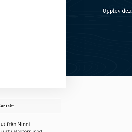
Upplev den
Kontakt
utifrån Ninni
 just i Hagfors med