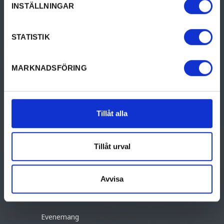
INSTÄLLNINGAR
0563-187 50
turist@hagfors.se
STATISTIK
facebook.com/VisitHagfors
MARKNADSFÖRING
GÖRA
UPPTÄCK VÄRMLAND
Aktiviteter
Upptäck Värmland
Tillåt alla
Kultur & historia
Resa hit
Tillåt urval
Mat & dryck
Destinationer i Värmland
Boende
Turistinformation
Avvisa
Design & shopping
Destination Värmland
Evenemang