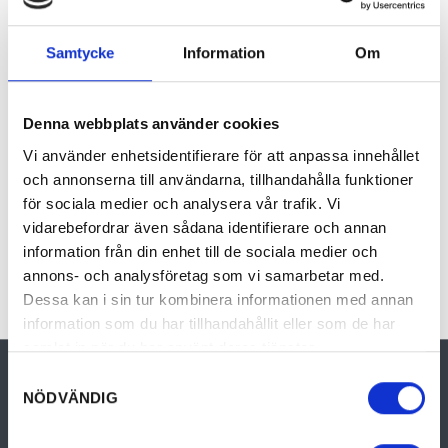
Therése Olsson
, (f.1988) bor och arbetar i
Samtycke
Information
Om
Dragsjöberg. Hennes praktik tar sig uttryck i
fotografi, video, skulptur och installation. I
sitt konstnärskap –präglat av identitet genom
Denna webbplats använder cookies
plats – återkommer hon gärna till andra arter
Vi använder enhetsidentifierare för att anpassa innehållet
och fenomen för att undersöka dess betydelse
och annonserna till användarna, tillhandahålla funktioner
för våra livsvillkor. Olsson är utbildad vid
för sociala medier och analysera vår trafik. Vi
vidarebefordrar även sådana identifierare och annan
Konsthögskolan i Bergen.
information från din enhet till de sociala medier och
www.thereseolsson.com
annons- och analysföretag som vi samarbetar med.
Dessa kan i sin tur kombinera informationen med annan
information som du har tillhandahållit eller som de har
samlat in när du har använt deras tjänster.
Samtyckesval
NÖDVÄNDIG
Visit Hagfors
Dalavägen 10
683 80 Hagfors