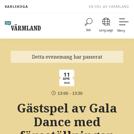
to
KARLSKOGA
EN DEL AV VÄRMLAND
content
Sök
Language
Meny
Detta evenemang har passerat
11
APR.
2026
13:00 - 13:30
Gästspel av Gala
Dance med