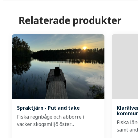
Relaterade produkter
Spraktjärn - Put and take
Klarälv
kommu
Fiska regnbåge och abborre i
Fiska lä
vacker skogsmiljö öster…
samt and