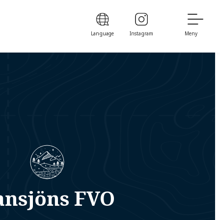
Language
Instagram
Meny
ansjöns FVO