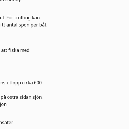
et. För trolling kan
ritt antal spön per båt.
att fiska med
öns utlopp cirka 600
 på östra sidan sjön.
sjön.
nsäter