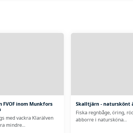
en FVOF inom Munkfors
Skalltjärn - naturskönt 
n
Fiska regnbåge, öring, rö
ngs med vackra Klarälven
abborre i natursköna…
ra mindre…