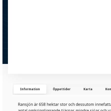
Information
Öppettider
Karta
Kon
Ransjön är 658 hektar stor och dessutom innefatt
antal omkringliggande tjärnar, mindre sjöar och v