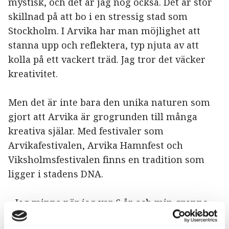
mystisk, och det är jag nog också. Det är stor
skillnad på att bo i en stressig stad som
Stockholm. I Arvika har man möjlighet att
stanna upp och reflektera, typ njuta av att
kolla på ett vackert träd. Jag tror det väcker
kreativitet.
Men det är inte bara den unika naturen som
gjort att Arvika är grogrunden till många
kreativa själar. Med festivaler som
Arvikafestivalen, Arvika Hamnfest och
Viksholmsfestivalen finns en tradition som
ligger i stadens DNA.
– Jag minns när jag var 6 år och min granne
frågade ”om jag skulle på den där festen i