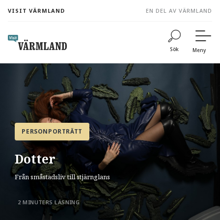
to
VISIT VÄRMLAND
EN DEL AV VÄRMLAND
content
Sök
Meny
PERSONPORTRÄTT
Dotter
Från småstadsliv till stjärnglans
2 MINUTERS LÄSNING