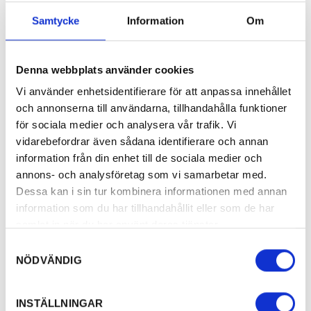
valen”. Mamma fick förklara att det inte
handlade om en fest i en val, men jag kunde
Samtycke
Information
Om
ändå inte sluta fascineras av Arvikafestivalen.
Sen den dagen längtade jag tills jag blev
Denna webbplats använder cookies
tillräckligt gammal för att gå dit själv.
Vi använder enhetsidentifierare för att anpassa innehållet
och annonserna till användarna, tillhandahålla funktioner
Och dagen kom. När Johanna var 15 vann hon
för sociala medier och analysera vår trafik. Vi
Arvikas egen Melodifestival med en
vidarebefordrar även sådana identifierare och annan
egenskriven låt. Vinsten var en biljett till
information från din enhet till de sociala medier och
Arvikafestivalen.
annons- och analysföretag som vi samarbetar med.
Dessa kan i sin tur kombinera informationen med annan
information som du har tillhandahållit eller som de har
samlat in när du har använt deras tjänster.
När jag stod i publikhavet och
Samtyckesval
NÖDVÄNDIG
tittade på Björk, världens
INSTÄLLNINGAR