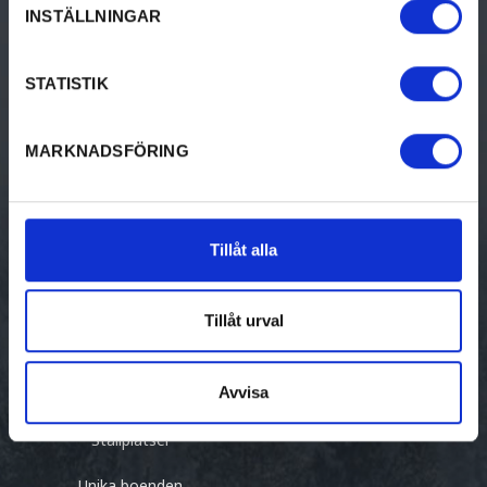
INSTÄLLNINGAR
Design & shopping
Nyhetsbrev
Evenemang
STATISTIK
MARKNADSFÖRING
BO
FÖR FÖRETAG
Bed & breakfast
Visit Värmland Corporate
Tillåt alla
Camping
Om Visit Värmland
Hotell & pensionat
Anmäl ditt
Tillåt urval
evenemang/besöksmål
Stugor
Avvisa
Vandrarhem
Ställplatser
Unika boenden