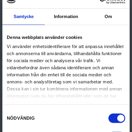
Samtycke
Information
Om
En reseguide som hjälper dig att hitta till det bästa i Värmland.
Denna webbplats använder cookies
Visitvarmland.com drivs och utvecklas av Visit Värmland och
Värmlands kommuner.
Vi använder enhetsidentifierare för att anpassa innehållet
Turistinformation
och annonserna till användarna, tillhandahålla funktioner
för sociala medier och analysera vår trafik. Vi
vidarebefordrar även sådana identifierare och annan
information från din enhet till de sociala medier och
GÖRA
UPPTÄCK VÄRMLAND
annons- och analysföretag som vi samarbetar med.
Dessa kan i sin tur kombinera informationen med annan
Aktiviteter
Upptäck Värmland
information som du har tillhandahållit eller som de har
samlat in när du har använt deras tjänster.
Kultur & historia
Resa hit
Samtyckesval
Mat & dryck
Destinationer i Värmland
NÖDVÄNDIG
Boende
Turistinformation