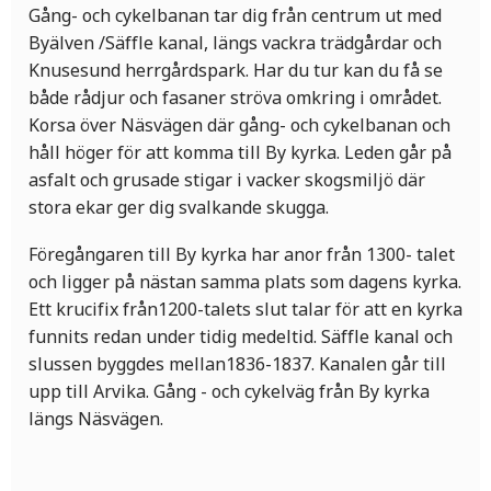
Gång- och cykelbanan tar dig från centrum ut med
Byälven /Säffle kanal, längs vackra trädgårdar och
Knusesund herrgårdspark. Har du tur kan du få se
både rådjur och fasaner ströva omkring i området.
Korsa över Näsvägen där gång- och cykelbanan och
håll höger för att komma till By kyrka. Leden går på
asfalt och grusade stigar i vacker skogsmiljö där
stora ekar ger dig svalkande skugga.
Föregångaren till By kyrka har anor från 1300- talet
och ligger på nästan samma plats som dagens kyrka.
Ett krucifix från1200-talets slut talar för att en kyrka
funnits redan under tidig medeltid. Säffle kanal och
slussen byggdes mellan1836-1837. Kanalen går till
upp till Arvika. Gång - och cykelväg från By kyrka
längs Näsvägen.