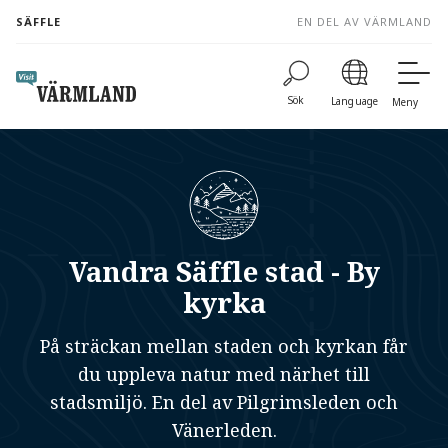
to
SÄFFLE
EN DEL AV VÄRMLAND
content
Sök
Language
Meny
Vandra Säffle stad - By
kyrka
På sträckan mellan staden och kyrkan får
du uppleva natur med närhet till
stadsmiljö. En del av Pilgrimsleden och
Vänerleden.