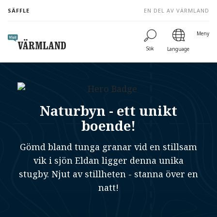
to
SÄFFLE
EN DEL AV VÄRMLAND
content
Meny
Sök
Language
Naturbyn - ett unikt
boende!
Gömd bland tunga granar vid en stillsam
vik i sjön Eldan ligger denna unika
stugby. Njut av stillheten - stanna över en
natt!