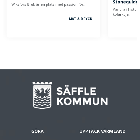
Stoneguldg
Wiksfors Bruk är en plats med passion för…
Vandra i histor
kolarkoja.…
MAT & DRYCK
GÖRA
UPPTÄCK VÄRMLAND