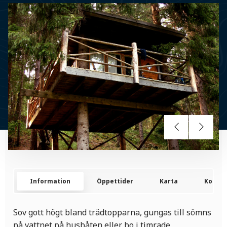
Information
Öppettider
Karta
Kontak
Sov gott högt bland trädtopparna, gungas till sömns
på vattnet på husbåten eller bo i timrade