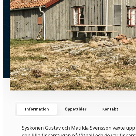
Information
Öppettider
Kontakt
Syskonen Gustav och Matilda Svensson växte upp oc
den lilla fiskarstugan på Vithall och de var fiskar