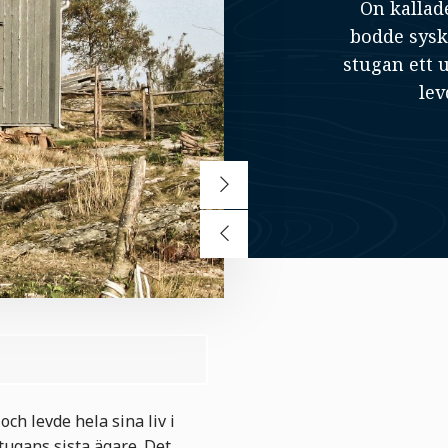
Ön kallade
bodde sysk
stugan ett 
lev
h levde hela sina liv i
stugans sista ägare. Det