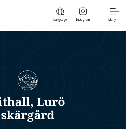
Language
Instagram
Meny
ithall, Lurö
skärgård