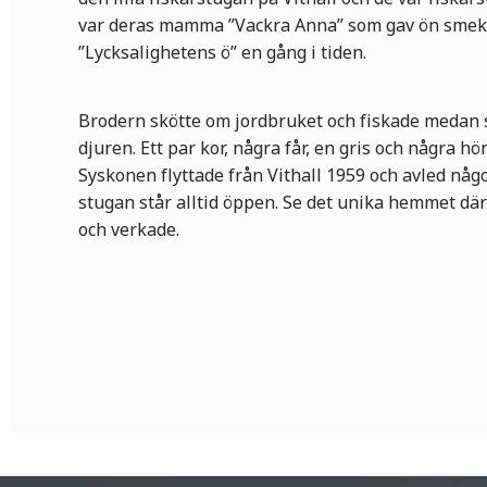
var deras mamma ”Vackra Anna” som gav ön sme
”Lycksalighetens ö” en gång i tiden.
Brodern skötte om jordbruket och fiskade medan 
djuren. Ett par kor, några får, en gris och några h
Syskonen flyttade från Vithall 1959 och avled någo
stugan står alltid öppen. Se det unika hemmet dä
och verkade.