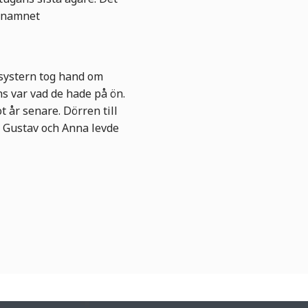
knamnet
systern tog hand om
öns var vad de hade på ön.
t år senare. Dörren till
r Gustav och Anna levde