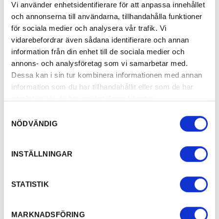
Vi använder enhetsidentifierare för att anpassa innehållet
och annonserna till användarna, tillhandahålla funktioner
för sociala medier och analysera vår trafik. Vi
vidarebefordrar även sådana identifierare och annan
information från din enhet till de sociala medier och
annons- och analysföretag som vi samarbetar med.
Dessa kan i sin tur kombinera informationen med annan
information som du har tillhandahållit eller som de har
6. Spana offentlig konst
samlat in när du har använt deras tjänster.
Samtyckesval
Både i centrum och vid Rackstadsmuseet finns
NÖDVÄNDIG
en hel del offentlig konst. Den mest kända är
kanske Fågelmannen som ligger på torget,
INSTÄLLNINGAR
skapad av Liss Eriksson 1971. En bit upp på
Torggatan står Elis i Tasere med sin cykel,
STATISTIK
som personifierar det fyndiga originalet. I
stadsparken finns också några fina skulpturer,
som Sommardopp och Hind med kid. På
MARKNADSFÖRING