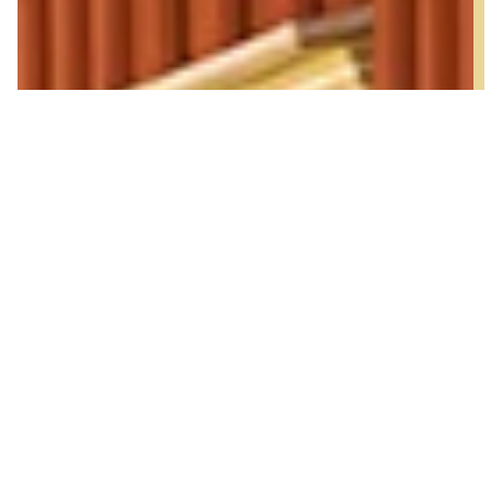
Arkitekturpärlor i