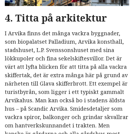
4. Titta på arkitektur
I Arvika finns det många vackra byggnader,
som biopalatset Palladium, Arvika konsthall,
stadshuset, L.P. Svenssonshuset med sina
lökkupoler och fina sekelskiftesvillor. Det är
värt att lyfta blicken för att titta på alla vackra
skiffertak, det är extra många här på grund av
närheten till Glava skifferbrott. Ett exempel är
turistbyrån, som ligger i ett typiskt gammalt
Arvikahus. Man kan också bo i stadens äldsta
hus – på Scandic Arvika. Smidesdetaljer som
vackra spiror, balkonger och grindar skvallrar
om hantverkskunnandet i trakten. Men
kanske är gårdarna och alla gårdshus mest