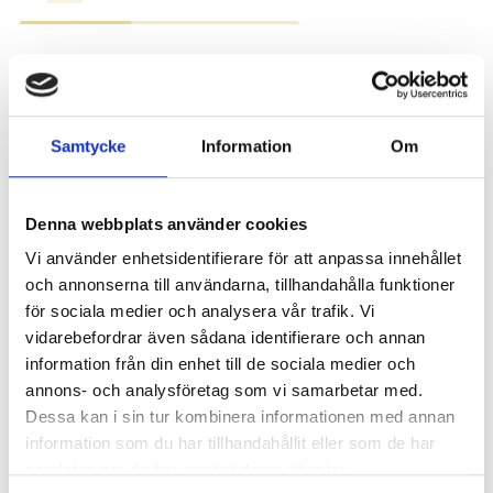
Ölme Prästgård &
Gästgiveri
Samtycke
Information
Om
– Gourmetrestaurang inhyst i en
Denna webbplats använder cookies
herrgårdsbyggnad med anor från 1700-talet.
Vi använder enhetsidentifierare för att anpassa innehållet
Njut av vällagad mat från lokala råvaror och
och annonserna till användarna, tillhandahålla funktioner
sov gott i något av de åtta nyrenoverade
för sociala medier och analysera vår trafik. Vi
rummen.
vidarebefordrar även sådana identifierare och annan
information från din enhet till de sociala medier och
annons- och analysföretag som vi samarbetar med.
Läs mer och boka
Dessa kan i sin tur kombinera informationen med annan
information som du har tillhandahållit eller som de har
samlat in när du har använt deras tjänster.