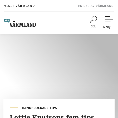
to
VISIT VÄRMLAND
EN DEL AV VÄRMLAND
content
Sök
Meny
HANDPLOCKADE TIPS
Lottie Knutsons fem tips