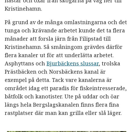
hästar och oxar från skogarna på väg ner till
Kristinehamn.
På grund av de många omlastningarna och det
tunga och krävande arbetet kunde det ta flera
månader att forsla järn från Filipstad till
Kristinehamn. Så småningom grävdes därför
flera kanaler ut för att underlätta arbetet.
Asphyttans och
Bjurbäckens slussar
, trolska
Prästbäcken och Norsbäckens kanal är
exempel på detta. Tack vare kanalerna är
området idag ett paradis för fiskeintresserade,
båtfolk och kanotister. Ute på uddar och öar
längs hela Bergslagskanalen finns flera fina
rastplatser där man kan grilla eller slå läger.