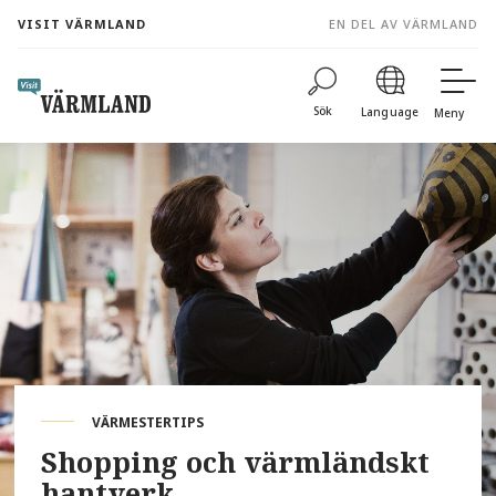
to
VISIT VÄRMLAND
EN DEL AV VÄRMLAND
content
Sök
Language
Meny
VÄRMESTERTIPS
Shopping och värmländskt
hantverk