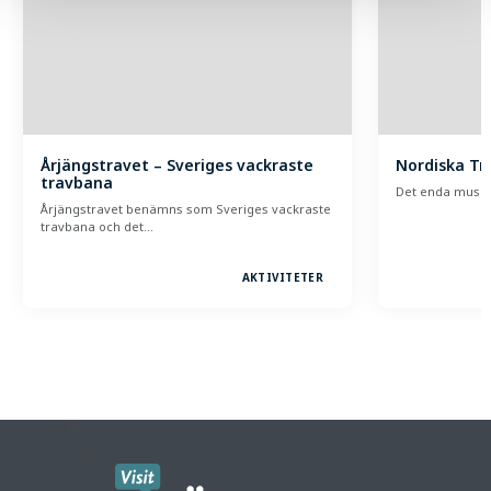
Årjängstravet – Sveriges vackraste
Nordiska T
travbana
Det enda museet
Årjängstravet benämns som Sveriges vackraste
travbana och det…
AKTIVITETER