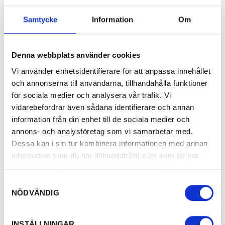
Visste du att Färjestadstravets upploppsraka
Samtycke
Information
Om
bara är 177 meter lång. Det gör den till en av
de kortaste på de svenska travbanorna. På
Denna webbplats använder cookies
travrestaurangen kan du inta en läcker måltid
samtidigt som du upplever travets puls.
Vi använder enhetsidentifierare för att anpassa innehållet
och annonserna till användarna, tillhandahålla funktioner
Läs mer om Färjestadstravet här.
för sociala medier och analysera vår trafik. Vi
vidarebefordrar även sådana identifierare och annan
Nordiska travmuseet –
information från din enhet till de sociala medier och
annons- och analysföretag som vi samarbetar med.
det enda i sitt slag
Dessa kan i sin tur kombinera informationen med annan
information som du har tillhandahållit eller som de har
Nordiska Travmuseet ligger vackert vid
samlat in när du har använt deras tjänster.
Årjängstravets publikområde längs E18 öster
Samtyckesval
NÖDVÄNDIG
om Årjäng. Det är det enda travmuseet i sitt
slag i norra Europa. Där kan du upptäcka
INSTÄLLNINGAR