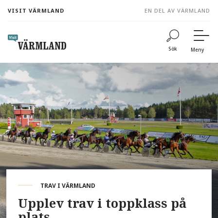
to
VISIT VÄRMLAND
EN DEL AV VÄRMLAND
content
Sök
Meny
TRAV I VÄRMLAND
Upplev trav i toppklass på
plats