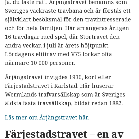
Ja. du läste rätt. Årjängstravet benämns som
Sveriges vackraste travbana och är förstås ett
självklart besöksmål för den travintresserade
och för hela familjen. Här arrangeras årligen
16 travdagar med spel, där Stortravet den
andra veckan i juli är årets höjtpunkt.
Lördagens elittrav med V75 lockar ofta
närmare 10 000 personer.
Årjängstravet invigdes 1936, kort efter
Färjestadstravet i Karlstad. Här huserar
Wermlands trafvarsällskap som är Sveriges
äldsta fasta travsällskap, bildat redan 1882.
Läs mer om Årjängstravet här.
Färjestadstravet – en av