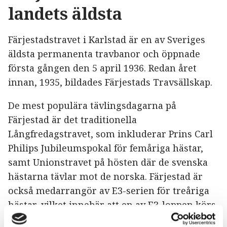
landets äldsta
Färjestadstravet i Karlstad är en av Sveriges
äldsta permanenta travbanor och öppnade
första gången den 5 april 1936. Redan året
innan, 1935, bildades Färjestads Travsällskap.
De mest populära tävlingsdagarna på
Färjestad är det traditionella
Långfredagstravet, som inkluderar Prins Carl
Philips Jubileumspokal för femåriga hästar,
samt Unionstravet på hösten där de svenska
hästarna tävlar mot de norska. Färjestad är
också medarrangör av E3-serien för treåriga
hästar, vilket innebär att en av E3-loppen körs
här varje år.