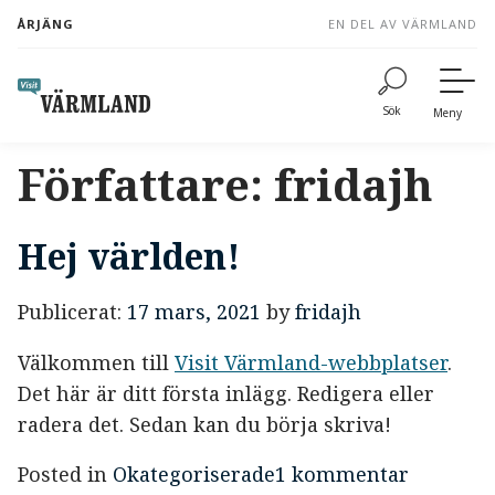
to
ÅRJÄNG
EN DEL AV VÄRMLAND
content
Sök
Meny
Författare:
fridajh
Hej världen!
Publicerat:
17 mars, 2021
by
fridajh
Välkommen till
Visit Värmland-webbplatser
.
Det här är ditt första inlägg. Redigera eller
radera det. Sedan kan du börja skriva!
Posted in
Okategoriserade
1 kommentar