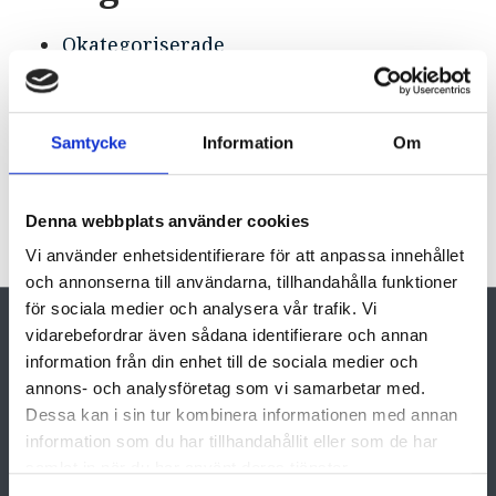
Okategoriserade
Meta
Samtycke
Information
Om
Logga in
Flöde för inlägg
Flöde för kommentarer
Denna webbplats använder cookies
WordPress.org
Vi använder enhetsidentifierare för att anpassa innehållet
och annonserna till användarna, tillhandahålla funktioner
för sociala medier och analysera vår trafik. Vi
vidarebefordrar även sådana identifierare och annan
information från din enhet till de sociala medier och
annons- och analysföretag som vi samarbetar med.
Dessa kan i sin tur kombinera informationen med annan
information som du har tillhandahållit eller som de har
samlat in när du har använt deras tjänster.