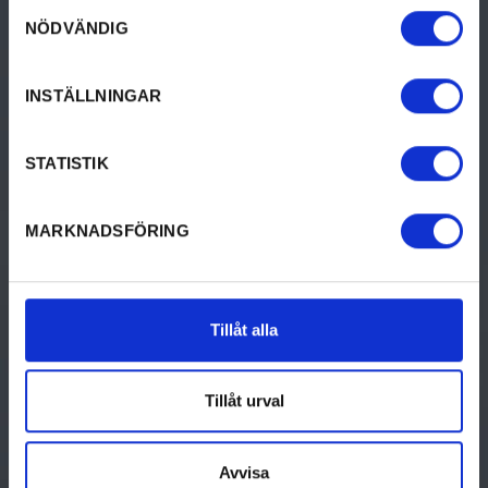
Samtyckesval
NÖDVÄNDIG
Visit Årjäng
INSTÄLLNINGAR
Turistinformation
0573-141 36
STATISTIK
turist@arjang.se
MARKNADSFÖRING
GÖRA
UPPTÄCK
Tillåt alla
Aktiviteter
Om Årjäng
Tillåt urval
Kultur & historia
Resa till Årjäng
Mat & dryck
Besöksformation
Avvisa