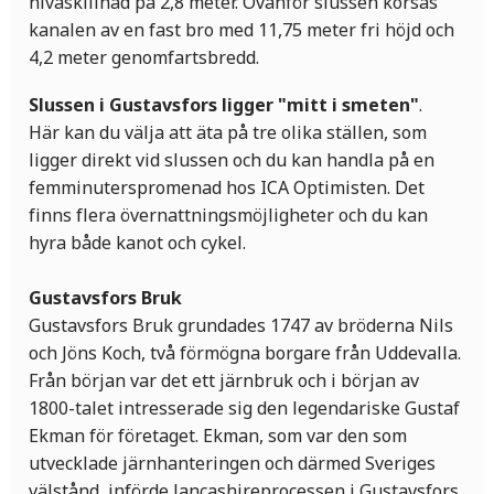
nivåskillnad på 2,8 meter. Ovanför slussen korsas
kanalen av en fast bro med 11,75 meter fri höjd och
4,2 meter genomfartsbredd.
Slussen i Gustavsfors ligger "mitt i smeten"
.
Här kan du välja att äta på tre olika ställen, som
ligger direkt vid slussen och du kan handla på en
femminuterspromenad hos ICA Optimisten. Det
finns flera övernattningsmöjligheter och du kan
hyra både kanot och cykel.
Gustavsfors Bruk
Gustavsfors Bruk grundades 1747 av bröderna Nils
och Jöns Koch, två förmögna borgare från Uddevalla.
Från början var det ett järnbruk och i början av
1800-talet intresserade sig den legendariske Gustaf
Ekman för företaget. Ekman, som var den som
utvecklade järnhanteringen och därmed Sveriges
välstånd, införde lancashireprocessen i Gustavsfors.