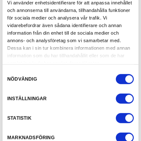
Vi använder enhetsidentifierare för att anpassa innehållet
Herrgård.
och annonserna till användarna, tillhandahålla funktioner
för sociala medier och analysera vår trafik. Vi
vidarebefordrar även sådana identifierare och annan
information från din enhet till de sociala medier och
annons- och analysföretag som vi samarbetar med.
Dessa kan i sin tur kombinera informationen med annan
information som du har tillhandahållit eller som de har
samlat in när du har använt deras tjänster.
Relaterade produkter
Samtyckesval
NÖDVÄNDIG
INSTÄLLNINGAR
STATISTIK
MARKNADSFÖRING