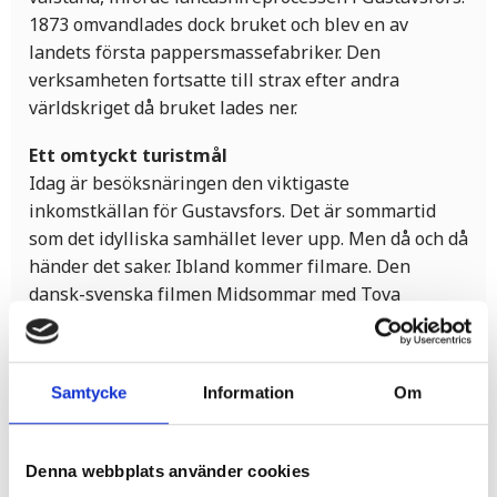
1873 omvandlades dock bruket och blev en av
landets första pappersmassefabriker. Den
verksamheten fortsatte till strax efter andra
världskriget då bruket lades ner.
Ett omtyckt turistmål
Idag är besöksnäringen den viktigaste
inkomstkällan för Gustavsfors. Det är sommartid
som det idylliska samhället lever upp. Men då och då
händer det saker. Ibland kommer filmare. Den
dansk-svenska filmen Midsommar med Tova
Novotny i en av huvudrollerna, spelades delvis in i
Gustavsfors för att ta ett exempel. Om du kikar över
den långsmala sjön Lelång, ser du Torrskogs kyrka,
Samtycke
Information
Om
vackert belägen på en udde alldeles vid vattnet. Där
kan du titta på den gravsten, i form av en trädstam,
som Selma Lagerlöf lät resa till minne av sin syster
Denna webbplats använder cookies
Anna som dog, alldeles för ung, på Gustavsfors