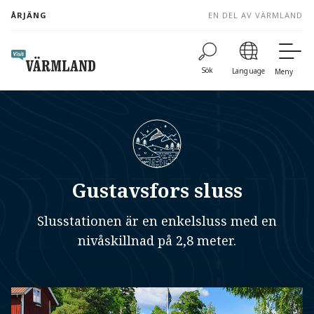
to
ÅRJÄNG
EN DEL AV VÄRMLAND
content
Sök
Language
Meny
Gustavsfors sluss
Slusstationen är en enkelsluss med en
nivåskillnad på 2,8 meter.