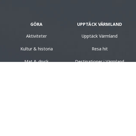
GÖRA
UPPTÄCK VÄRMLAND
Aktiviteter
Upptäck Värmland
Kultur & historia
Resa hit
Mat & dryck
Destinationer i Värmland
Boende
Turistinformation
Design & shopping
Destination Värmland
Evenemang
BO
VÄRMESTER