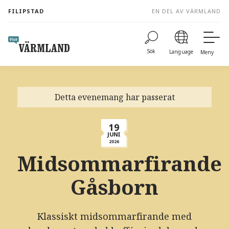
to
FILIPSTAD
EN DEL AV VÄRMLAND
content
Sök
Language
Meny
Detta evenemang har passerat
19
JUNI
2026
Midsommarfirande
Gåsborn
Klassiskt midsommarfirande med