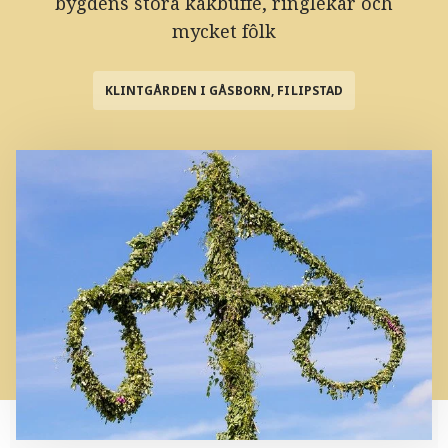
bygdens stora kakbuffé, ringlekar och
mycket fôlk
KLINTGÅRDEN I GÅSBORN, FILIPSTAD