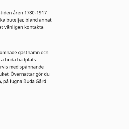
stiden åren 1780-1917.
ka buteljer, bland annat
et vänligen kontakta
lkomnade gästhamn och
kra buda badplats.
ervis med spännande
uket. Övernattar gör du
n, på lugna Buda Gård