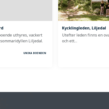
rd
Kycklingleden, Liljedal
boende uthyres, vackert
Utefter leden finns en ova
 sommaridyllen Liljedal.
och ett…
UNIKA BOENDEN