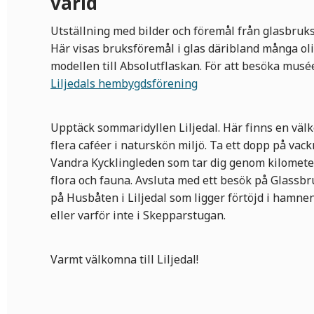
värld
Utställning med bilder och föremål från glasbruk
Här visas bruksföremål i glas däribland många oli
modellen till Absolutflaskan. För att besöka musé
Liljedals hembygdsförening
Upptäck sommaridyllen Liljedal. Här finns en vä
flera caféer i naturskön miljö. Ta ett dopp på vac
Vandra Kycklingleden som tar dig genom kilomet
flora och fauna. Avsluta med ett besök på Glassbr
på Husbåten i Liljedal som ligger förtöjd i hamne
eller varför inte i Skepparstugan.
Varmt välkomna till Liljedal!