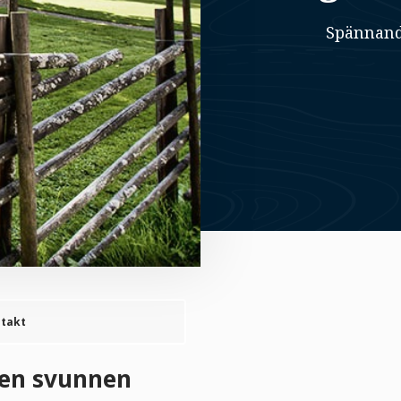
Spännand
takt
 en svunnen