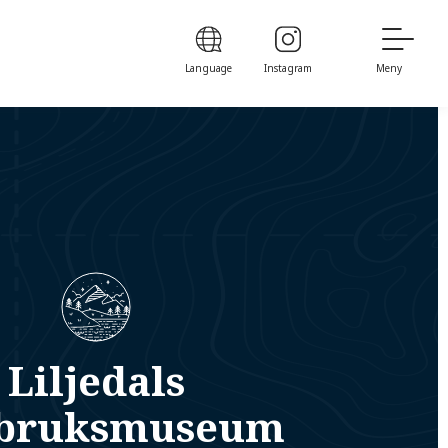
Language
Instagram
Meny
Liljedals
sbruksmuseum