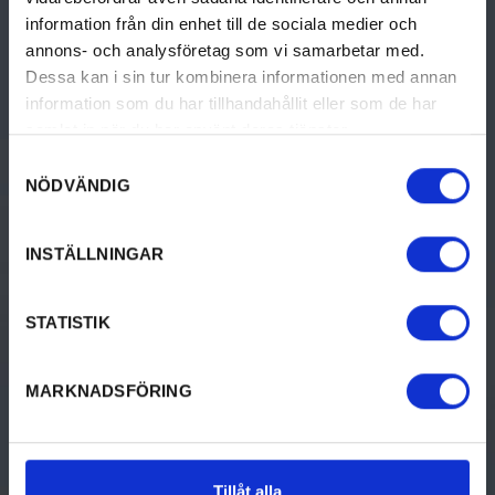
information från din enhet till de sociala medier och
annons- och analysföretag som vi samarbetar med.
Dessa kan i sin tur kombinera informationen med annan
information som du har tillhandahållit eller som de har
samlat in när du har använt deras tjänster.
GÖRA
UPPTÄCK VÄRMLAND
Samtyckesval
NÖDVÄNDIG
Aktiviteter
Upptäck Värmland
Kultur & historia
Resa hit
INSTÄLLNINGAR
Mat & dryck
Destinationer i Värmland
STATISTIK
Boende
Turistinformation
Design & shopping
Destination Värmland
MARKNADSFÖRING
Evenemang
Tillåt alla