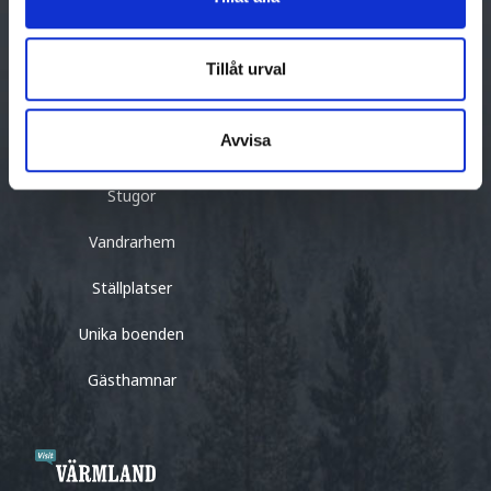
BO
Bed & breakfast
Tillåt urval
Camping
Avvisa
Hotell & pensionat
Stugor
Vandrarhem
Ställplatser
Unika boenden
Gästhamnar