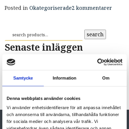
Posted in
Okategoriserade
2 kommentarer
search
Senaste inläggen
Hej världen!
Senaste kommentarer
Samtycke
Information
Om
elisabethjohansson
om
Hej världen!
Denna webbplats använder cookies
En kommentarsförfattare
om
Hej världen!
Vi använder enhetsidentifierare för att anpassa innehållet
och annonserna till användarna, tillhandahålla funktioner
för sociala medier och analysera vår trafik. Vi
vidarebefordrar även sådana identifierare och annan