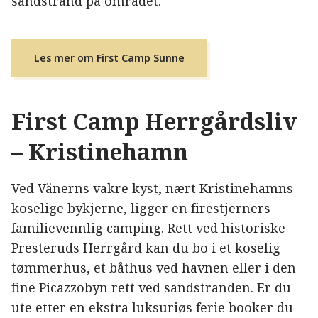
sandstrand på området.
Les mer om First Camp Sunne
First Camp Herrgårdsliv
– Kristinehamn
Ved Vänerns vakre kyst, nært Kristinehamns
koselige bykjerne, ligger en firestjerners
familievennlig camping. Rett ved historiske
Presteruds Herrgård kan du bo i et koselig
tømmerhus, et båthus ved havnen eller i den
fine Picazzobyn rett ved sandstranden. Er du
ute etter en ekstra luksuriøs ferie booker du