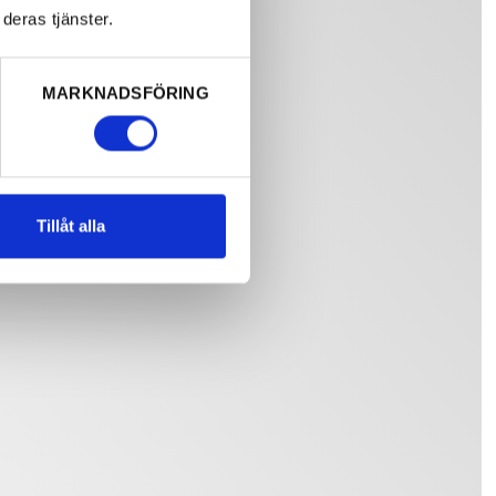
deras tjänster.
MARKNADSFÖRING
Tillåt alla