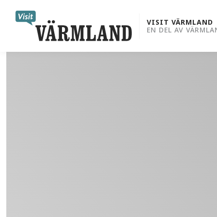
to
content
VISIT VÄRMLAND
EN DEL AV VÄRMLA