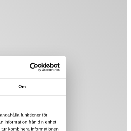
Om
andahålla funktioner för
n information från din enhet
 tur kombinera informationen