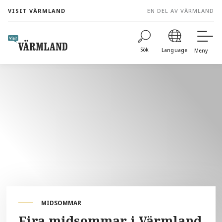
to
VISIT VÄRMLAND
EN DEL AV VÄRMLAND
content
Sök
Language
Meny
MIDSOMMAR
Fira midsommar i Värmland