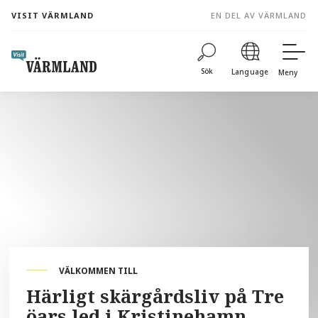
to
VISIT VÄRMLAND
EN DEL AV VÄRMLAND
content
Sök
Language
Meny
VÄLKOMMEN TILL
Härligt skärgårdsliv på Tre
öars led i Kristinehamn