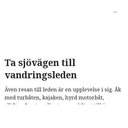
Ta sjövägen till
vandringsleden
Även resan till leden är en upplevelse i sig. Åk
med turbåten, kajaken, hyrd motorbåt,
elbåten Bowter eller ta egen båt ut till öarnas
bryggor och tilläggningsplatser. Såhär tar du
dig ut till leden: