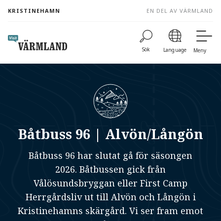
to
KRISTINEHAMN
EN DEL AV VÄRMLAND
content
Sök
Language
Meny
Båtbuss 96 | Alvön/Långön
Båtbuss 96 har slutat gå för säsongen
2026. Båtbussen gick från
Vålösundsbryggan eller First Camp
Herrgårdsliv ut till Alvön och Långön i
Kristinehamns skärgård. Vi ser fram emot