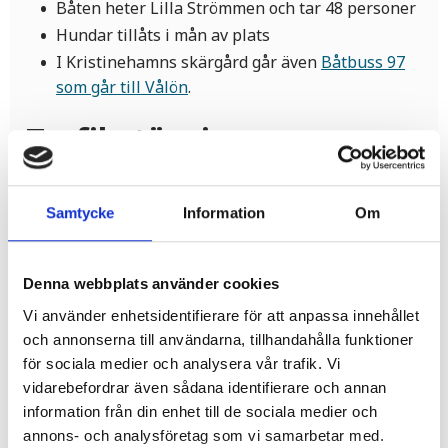
Båten heter Lilla Strömmen och tar 48 personer
Hundar tillåts i mån av plats
I Kristinehamns skärgård går även
Båtbuss 97
som går till Vålön
.
Trafikstörningar
Vid hög sjö, hård vind eller åska kan båten ställas in.
Se aktuella trafikstörningar på
Varmlandstrafik.se
Samtycke
Information
Om
eller kontakta Båtbusstugan, Inre hamn, Karlstad,
tel. 010-83 28 318.
Denna webbplats använder cookies
Buss till båten
Vi använder enhetsidentifierare för att anpassa innehållet
och annonserna till användarna, tillhandahålla funktioner
för sociala medier och analysera vår trafik. Vi
Ta buss 3 från Kristinehamns centrum mot
vidarebefordrar även sådana identifierare och annan
Picassoskulpturen
information från din enhet till de sociala medier och
Kliv av vid hållplats Vålösundsbryggan.
annons- och analysföretag som vi samarbetar med.
Alternativt Presterud för att åka den tidiga