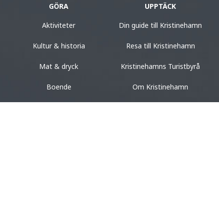
GÖRA
UPPTÄCK
Aktiviteter
Din guide till Kristinehamn
Kultur & historia
Resa till Kristinehamn
Mat & dryck
Kristinehamns Turistbyrå
Boende
Om Kristinehamn
Design & shopping
Destination Värmland
Evenemang
BO
VISIT KRISTINEHAMN
Bed & breakfast
Anmäl ditt evenemang
Camping
Besöksnäringen