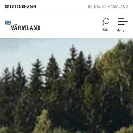
to
KRISTINEHAMN
EN DEL AV VÄRMLAND
content
Sök
Meny