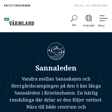
to
KRISTINEHAMN
EN DEL AV VÄRMLAND
content
Sök
Language
Meny
Sannaleden
Vandra mellan Sannakajen och
Herrgårdscampingen på den 6 km långa
Sannaleden i Kristinehamn. En härlig
rundslinga där delar av den följer vattnet.
Nära till både centrum och