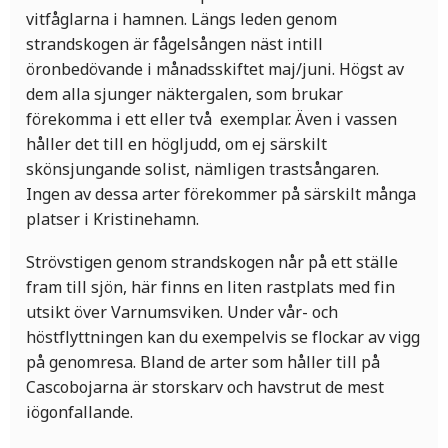
vitfåglarna i hamnen. Längs leden genom
strandskogen är fågelsången näst intill
öronbedövande i månadsskiftet maj/juni. Högst av
dem alla sjunger näktergalen, som brukar
förekomma i ett eller två exemplar. Även i vassen
håller det till en högljudd, om ej särskilt
skönsjungande solist, nämligen trastsångaren.
Ingen av dessa arter förekommer på särskilt många
platser i Kristinehamn.
Strövstigen genom strandskogen når på ett ställe
fram till sjön, här finns en liten rastplats med fin
utsikt över Varnumsviken. Under vår- och
höstflyttningen kan du exempelvis se flockar av vigg
på genomresa. Bland de arter som håller till på
Cascobojarna är storskarv och havstrut de mest
iögonfallande.