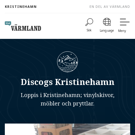
to
KRISTINEHAMN
EN DEL AV VÄRMLAND
content
Sök
Language
Meny
Discogs Kristinehamn
Loppis i Kristinehamn; vinylskivor,
möbler och pryttlar.