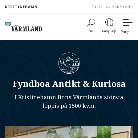
to
KRISTINEHAMN
EN DEL AV VÄRMLAND
content
Sök
Language
Meny
Fyndboa Antikt & Kuriosa
I Kristinehamn finns Värmlands största
loppis på 1500 kvm.