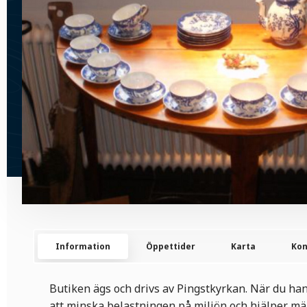
Information
Öppettider
Karta
Kon
Butiken ägs och drivs av Pingstkyrkan. När du hand
att minska belastningen på miljön och hjälper m