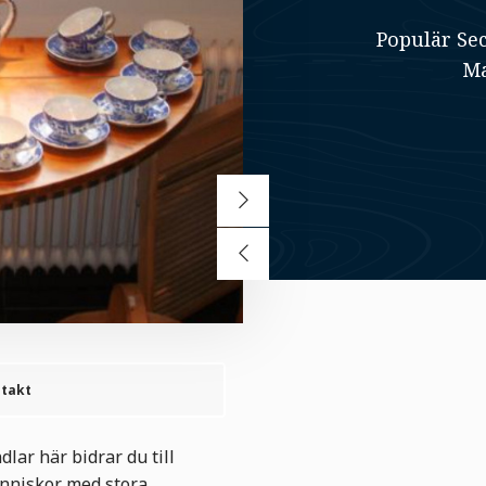
Populär Se
Ma
takt
lar här bidrar du till
änniskor med stora