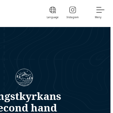
Language
Instagram
Meny
ngstkyrkans
econd hand