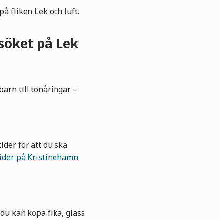
på fliken Lek och luft.
esöket på Lek
 barn till tonåringar –
der för att du ska
tider på Kristinehamn
r du kan köpa fika, glass