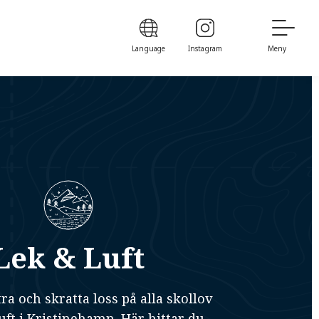
Language
Instagram
Meny
Lek & Luft
ra och skratta loss på alla skollov
uft i Kristinehamn. Här hittar du