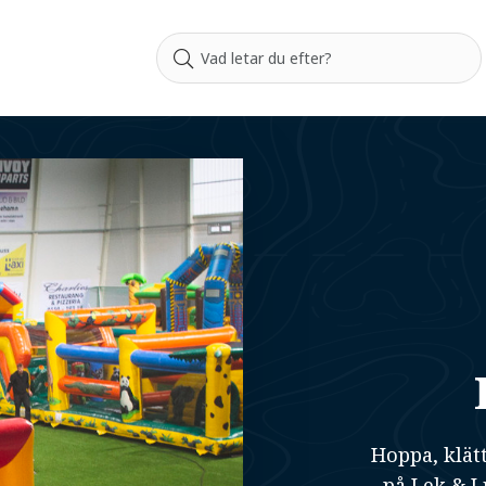
Hoppa, klätt
på Lek & L