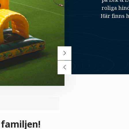
roliga hin
Här finns 
 familjen!