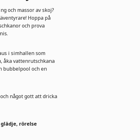
ring och massor av skoj?
 äventyrare! Hoppa på
tschkanor och prova
nis.
paus i simhallen som
en, åka vattenrutschkana
 en bubbelpool och en
 och något gott att dricka
 glädje, rörelse