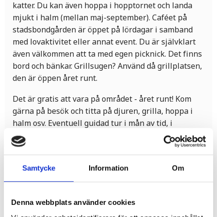
katter. Du kan även hoppa i hopptornet och landa
mjukt i halm (mellan maj-september). Caféet på
stadsbondgården är öppet på lördagar i samband
med lovaktivitet eller annat event. Du är självklart
även välkommen att ta med egen picknick. Det finns
bord och bänkar. Grillsugen? Använd då grillplatsen,
den är öppen året runt.
Det är gratis att vara på området - året runt! Kom
gärna på besök och titta på djuren, grilla, hoppa i
halm osv. Eventuell guidad tur i mån av tid, i
överenskommelse med personal.
När du är här kan du även passa på att göra ett
besök på Österviks kapell som ligger alldeles i
Samtycke
Information
Om
närheten. Kapellet har en spännande historia som
fascinerar alla, både gammal som ung. Kommer du
Denna webbplats använder cookies
på våren får du sällskap av de vackra blåsipporna
och ett hav av vitsippor.