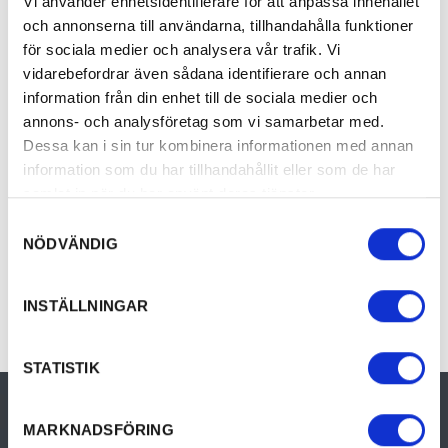
Vi använder enhetsidentifierare för att anpassa innehållet
och annonserna till användarna, tillhandahålla funktioner
I närheten finns också en fågelskådarplats där du
för sociala medier och analysera vår trafik. Vi
kan spana på fåglarna vid Vänerns strand.
vidarebefordrar även sådana identifierare och annan
information från din enhet till de sociala medier och
Sedan 2024 finns även loppisen Återbruket på
annons- och analysföretag som vi samarbetar med.
stadsbondgården. OBS! ej samma öppettider.
Läs
Dessa kan i sin tur kombinera informationen med annan
mer här
information som du har tillhandahållit eller som de har
samlat in när du har använt deras tjänster.
Samtyckesval
NÖDVÄNDIG
INSTÄLLNINGAR
STATISTIK
MARKNADSFÖRING