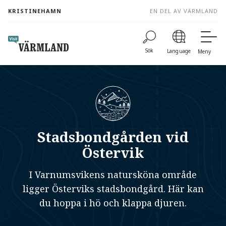
to
KRISTINEHAMN
EN DEL AV VÄRMLAND
content
Sök
Language
Meny
Stadsbondgården vid
Östervik
I Varnumsvikens natursköna område
ligger Österviks stadsbondgård. Här kan
du hoppa i hö och klappa djuren.