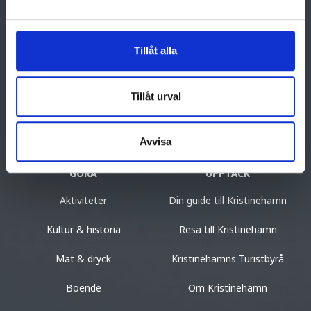
Tillåt alla
Visit Kristinehamn
Södra Torget 3, 681 84 Kristinehamn
Tel: +46 (0)550 881 87
Tillåt urval
turist@kristinehamn.se
Avvisa
GÖRA
UPPTÄCK
Aktiviteter
Din guide till Kristinehamn
Kultur & historia
Resa till Kristinehamn
Mat & dryck
Kristinehamns Turistbyrå
Boende
Om Kristinehamn