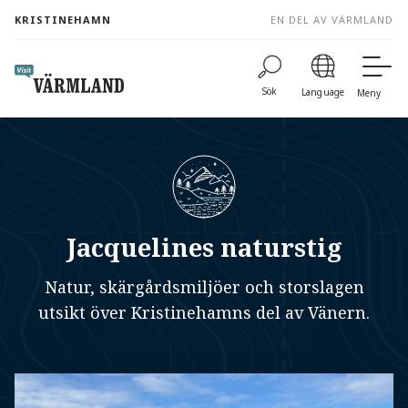
to
KRISTINEHAMN
EN DEL AV VÄRMLAND
content
Sök
Language
Meny
Jacquelines naturstig
Natur, skärgårdsmiljöer och storslagen
utsikt över Kristinehamns del av Vänern.