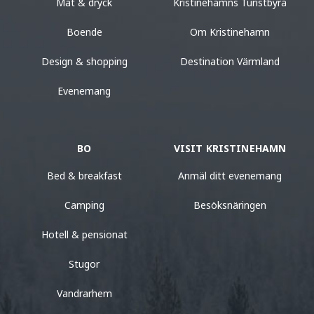
Mat & dryck
Kristinehamns Turistbyrå
Boende
Om Kristinehamn
Design & shopping
Destination Värmland
Evenemang
BO
VISIT KRISTINEHAMN
Bed & breakfast
Anmäl ditt evenemang
Camping
Besöksnäringen
Hotell & pensionat
Stugor
Vandrarhem