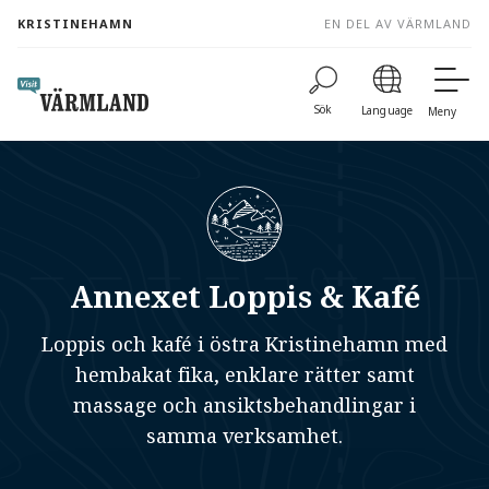
to
KRISTINEHAMN
EN DEL AV VÄRMLAND
content
Sök
Language
Meny
Annexet Loppis & Kafé
Loppis och kafé i östra Kristinehamn med
hembakat fika, enklare rätter samt
massage och ansiktsbehandlingar i
samma verksamhet.