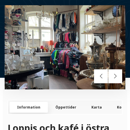
Information
Öppettider
Karta
Kontak
Loppis och kafé i östra