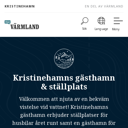
to
KRISTINEHAMN
EN DEL AV VÄRMLAND
content
Sök
Language
Meny
Kristinehamns gästhamn
& ställplats
Välkommen att njuta av en bekväm
vistelse vid vattnet! Kristinehamns
gästhamn erbjuder ställplatser för
husbilar året runt samt en gästhamn för